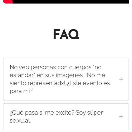
FAQ
No veo personas con cuerpos "no
estándar" en sus imágenes. ¡No me
siento representadx! ¿Este evento es
para mí?
Antes que nada, pido disculpas por no poder
representar toda la diversidad humana en mi
¿Qué pasa si me excito? Soy súper
comunicación. Publico fotos de participantes
se.xu.al.
que se sienten cómodos con la exposición.