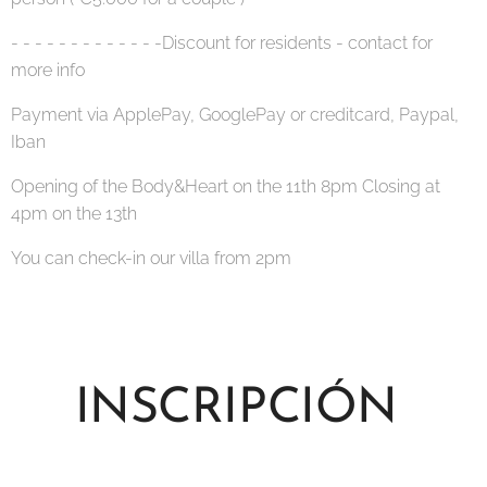
- - - - - - - - - - - - -Discount for residents - contact for
more info
Payment via ApplePay, GooglePay or creditcard, Paypal,
Iban
Opening of the Body&Heart on the 11th 8pm Closing at
4pm on the 13th
You can check-in our villa from 2pm
INSCRIPCIÓN