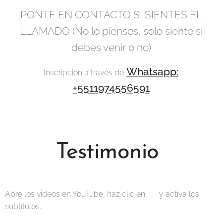
PONTE EN CONTACTO SI SIENTES EL
LLAMADO (No lo pienses, solo siente si
debes venir o no)
Whatsapp:
Inscripción a través de
+5511974556591
Testimonio
Abre los videos en YouTube, haz clic en ⚙️ y activa los
subtítulos.