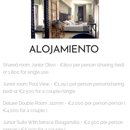
ALOJAMIENTO
Shared room Junior Olivo - €800 per person (sharing bed)
or 1.800 for single use
Junior room Pool View - €1.250 per person person(sharing
bed) or €2.500 for a couple/single
Deluxe Double Room Jazmin - €2.000 per person person (
€4.000 for a couple )
Junior Suite With terrace Bouganvilla - €2.500 per person
person ( €5.000 for a couple )