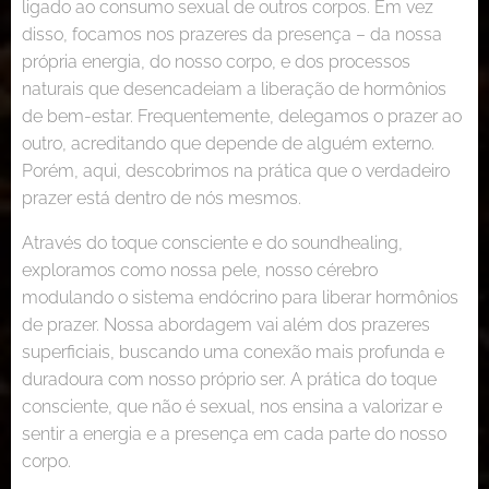
ligado ao consumo sexual de outros corpos. Em vez
disso, focamos nos prazeres da presença – da nossa
própria energia, do nosso corpo, e dos processos
naturais que desencadeiam a liberação de hormônios
de bem-estar. Frequentemente, delegamos o prazer ao
outro, acreditando que depende de alguém externo.
Porém, aqui, descobrimos na prática que o verdadeiro
prazer está dentro de nós mesmos.
Através do toque consciente e do soundhealing,
exploramos como nossa pele, nosso cérebro
modulando o sistema endócrino para liberar hormônios
de prazer. Nossa abordagem vai além dos prazeres
superficiais, buscando uma conexão mais profunda e
duradoura com nosso próprio ser. A prática do toque
consciente, que não é sexual, nos ensina a valorizar e
sentir a energia e a presença em cada parte do nosso
corpo.