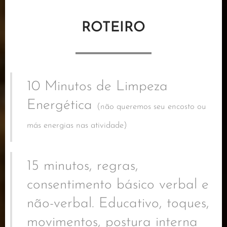
ROTEIRO
10 Minutos de Limpeza
Energética
(não queremos seu encosto ou
más energias nas atividade)
15 minutos, regras,
consentimento básico verbal e
não-verbal. Educativo, toques,
movimentos, postura interna