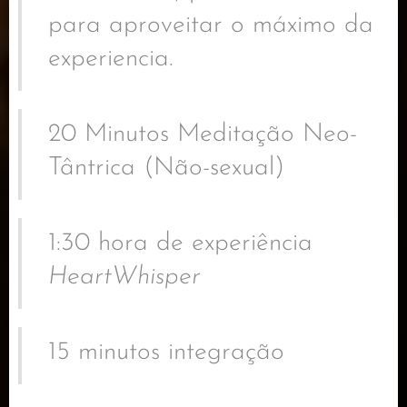
para aproveitar o máximo da
experiencia.
20 Minutos Meditação Neo-
Tântrica (Não-sexual)
1:30 hora de experiência
HeartWhisper
15 minutos integração