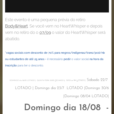
Este evento é uma pequena prévia do retiro
Body&Heart
. Se você vem no HeartWhisper e depois
vem no retiro do 0
07/09
o valor do HeartWhisper será
abatido.
*vagas sociais com desconto de 70% para negros/indígenas/trans/pcd/nb
ou
estudantes de até 25 anos -
é necessário
pedir
o valor social
na hora da
inscrição
para ter o desconto.
Sábado 22/7
31/05 as 19h
L
OTADO |
DOMINGO dia 26/05 LOTADO | QUINTA FEIRA 30/05
F
ECHADO ||
LOTADO | Domingo dia 23/7 LOTADO |Domingo 30/6
|Domingo 08/04 LOTADO|
Domingo dia 18/08 -