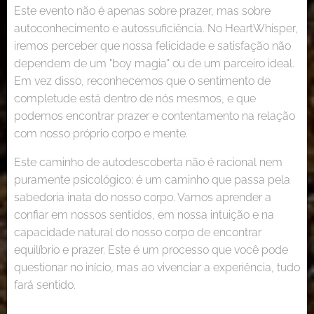
Este evento não é apenas sobre prazer, mas sobre
autoconhecimento e autossuficiência. No HeartWhisper,
iremos perceber que nossa felicidade e satisfação não
dependem de um "boy magia" ou de um parceiro ideal.
Em vez disso, reconhecemos que o sentimento de
completude está dentro de nós mesmos, e que
podemos encontrar prazer e contentamento na relação
com nosso próprio corpo e mente.
Este caminho de autodescoberta não é racional nem
puramente psicológico; é um caminho que passa pela
sabedoria inata do nosso corpo. Vamos aprender a
confiar em nossos sentidos, em nossa intuição e na
capacidade natural do nosso corpo de encontrar
equilíbrio e prazer. Este é um processo que você pode
questionar no início, mas ao vivenciar a experiência, tudo
fará sentido.