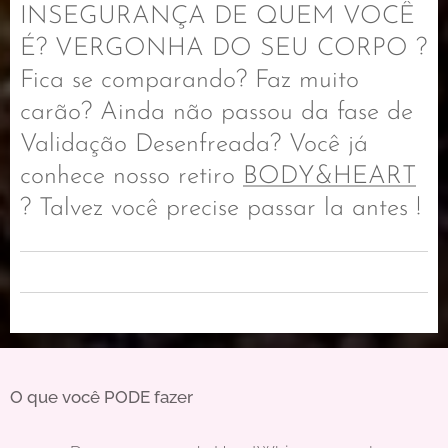
INSEGURANÇA DE QUEM VOCÊ
É? VERGONHA DO SEU CORPO ?
Fica se comparando? Faz muito
carão? Ainda não passou da fase de
Validação Desenfreada? Você já
conhece nosso retiro
BODY&HEART
? Talvez você precise passar la antes !
O que você PODE fazer