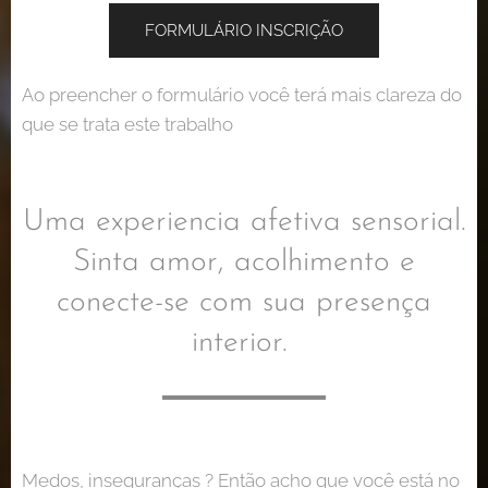
FORMULÁRIO INSCRIÇÃO
Ao preencher o formulário você terá mais clareza do
que se trata este trabalho
Uma experiencia afetiva sensorial.
Sinta amor, acolhimento e
conecte-se com sua presença
interior.
Medos, inseguranças ? Então acho que você está no